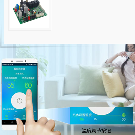
首页
江南电竞·（中国）
江南电竞·（中国）
官方网站
官方网站
3M中国公司
芬尼
广东华天
江南电竞·（
公司总部：佛山市