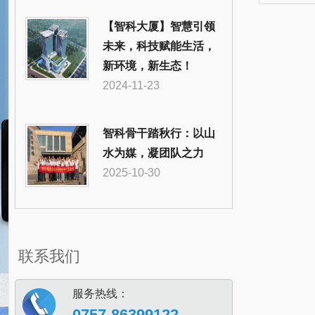
【智科大厦】智慧引领
未来，科技赋能生活，
新环境，新生态！
2024-11-23
智科骨干踏秋行：以山
水为媒，凝团队之力
2025-10-30
联系我们
服务热线：
0757-86399122