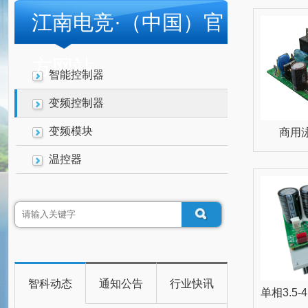
江南电竞·（中国）官
方网站
智能控制器
变频控制器
变频模块
商用
温控器
智科动态
通知公告
行业快讯