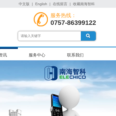
中文版
|
English
|
在线留言
|
收藏南海智科
服务热线：
0757-86399122
资讯
服务中心
联系我们