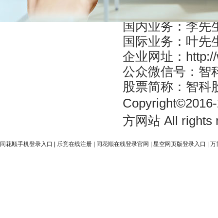
业务专线：0757-8
国内业务：李先生 1
国际业务：叶先生 1
企业网址：http://
公众微信号：智
股票简称：智科股
Copyright©2016
方网站 All right
同花顺手机登录入口
|
乐竞在线注册
|
同花顺在线登录官网
|
星空网页版登录入口
|
万