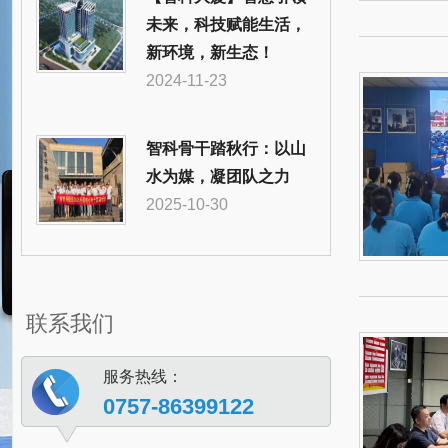
未来，科技赋能生活，
新环境，新生态！
2024-11-23
智科骨干踏秋行：以山
水为媒，凝团队之力
2025-10-30
联系我们
服务热线：
0757-86399122