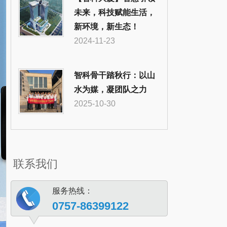
未来，科技赋能生活，
新环境，新生态！
2024-11-23
智科骨干踏秋行：以山
水为媒，凝团队之力
2025-10-30
联系我们
服务热线：
0757-86399122