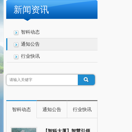
新闻资讯
智科动态
通知公告
行业快讯
智科动态
通知公告
行业快讯
【智科大厦】智慧引领