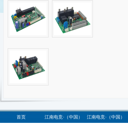
首页
江南电竞·（中国）
江南电竞·（中国）